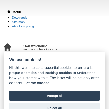
Useful
Downloads
Site map
About shopping
Own warehouse
remote controls in stock
Over 100,000 customers
We use cookies!
from all over the world
Hi, this website uses essential cookies to ensure its
Tradition since 2006
more than 20 years on the market
proper operation and tracking cookies to understand
how you interact with it. The latter will be set only after
consent.
Let me choose
Accept all
Reject all