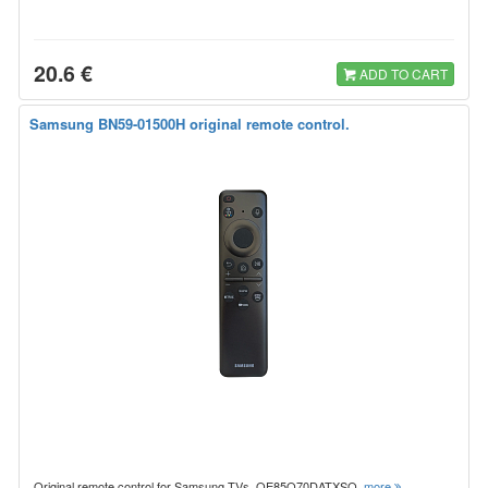
20.6 €
ADD TO CART
Samsung BN59-01500H original remote control.
Original remote control for Samsung TVs. QE85Q70DATXSQ
more