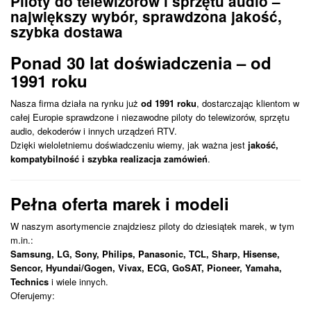
Piloty do telewizorów i sprzętu audio –
największy wybór, sprawdzona jakość,
szybka dostawa
Ponad 30 lat doświadczenia – od
1991 roku
Nasza firma działa na rynku już
od 1991 roku
, dostarczając klientom w
całej Europie sprawdzone i niezawodne piloty do telewizorów, sprzętu
audio, dekoderów i innych urządzeń RTV.
Dzięki wieloletniemu doświadczeniu wiemy, jak ważna jest
jakość,
kompatybilność i szybka realizacja zamówień
.
Pełna oferta marek i modeli
W naszym asortymencie znajdziesz piloty do dziesiątek marek, w tym
m.in.:
Samsung, LG, Sony, Philips, Panasonic, TCL, Sharp, Hisense,
Sencor, Hyundai/Gogen, Vivax, ECG, GoSAT, Pioneer, Yamaha,
Technics
i wiele innych.
Oferujemy: