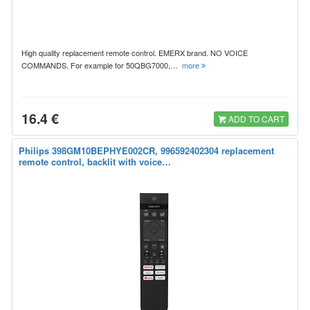
High quality replacement remote control. EMERX brand. NO VOICE
COMMANDS. For example for 50QBG7000,…
more
16.4 €
ADD TO CART
Philips 398GM10BEPHYE002CR, 996592402304 replacement
remote control, backlit with voice…