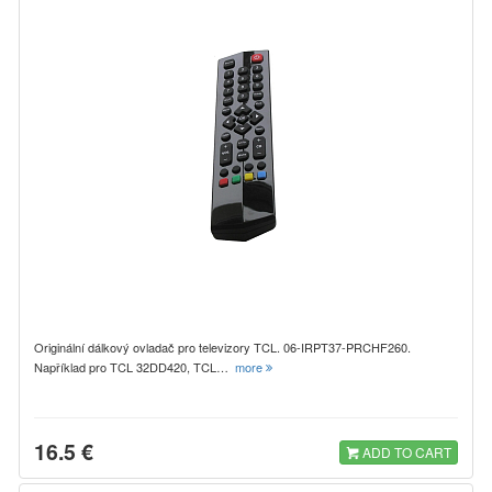
Originální dálkový ovladač pro televizory TCL. 06-IRPT37-PRCHF260.
Například pro TCL 32DD420, TCL…
more
16.5 €
ADD TO CART