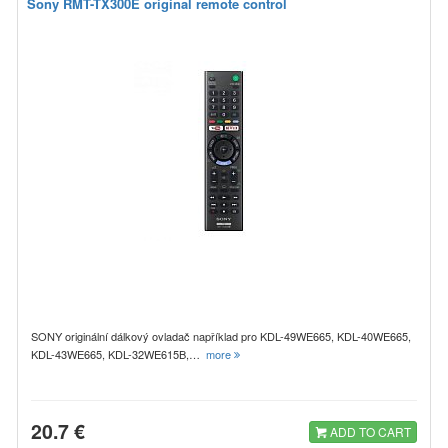
Sony RMT-TX300E original remote control
SONY originální dálkový ovladač například pro KDL-49WE665, KDL-40WE665,
KDL-43WE665, KDL-32WE615B,…
more
20.7 €
ADD TO CART