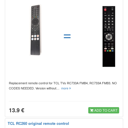
=
Replacement remote control for TCL TVs RC733A FMB4, RC733A FMB3. NO
CODES NEEDED. Version without…
more
13.9 €
ADD TO CART
TCL RC260 original remote control