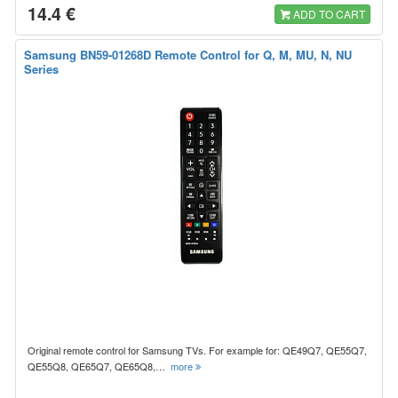
14.4 €
ADD TO CART
Samsung BN59-01268D Remote Control for Q, M, MU, N, NU
Series
Original remote control for Samsung TVs. For example for: QE49Q7, QE55Q7,
QE55Q8, QE65Q7, QE65Q8,…
more