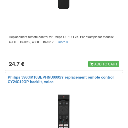
Replacement remote control for Philips OLED TVs. For example for models:
42OLED820/12, 48OLED820/12…
more
24.7 €
ADD TO CART
Philips 398GM10BEPHNU000SY replacement remote control
CY24C12GP backlit, voice.