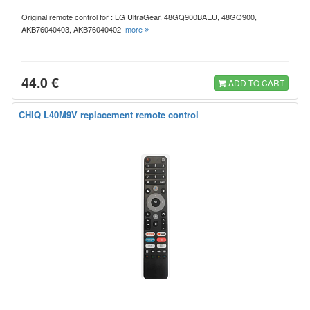
Original remote control for : LG UltraGear. 48GQ900BAEU, 48GQ900,
AKB76040403, AKB76040402
more
44.0 €
ADD TO CART
CHIQ L40M9V replacement remote control