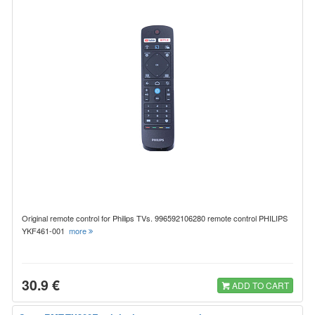
Original remote control for Philips TVs. 996592106280 remote control PHILIPS
YKF461-001
more
30.9 €
ADD TO CART