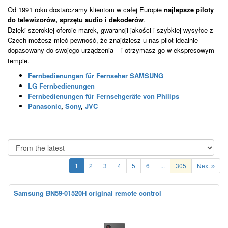
Od 1991 roku dostarczamy klientom w całej Europie
najlepsze piloty
do telewizorów, sprzętu audio i dekoderów
.
Dzięki szerokiej ofercie marek, gwarancji jakości i szybkiej wysyłce z
Czech możesz mieć pewność, że znajdziesz u nas pilot idealnie
dopasowany do swojego urządzenia – i otrzymasz go w ekspresowym
tempie.
Fernbedienungen für Fernseher SAMSUNG
LG Fernbedienungen
Fernbedienungen für Fernsehgeräte von Philips
Panasonic
,
Sony
,
JVC
1
2
3
4
5
6
...
305
Next
Samsung BN59-01520H original remote control