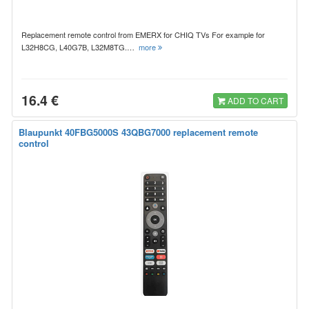
Replacement remote control from EMERX for CHIQ TVs For example for
L32H8CG, L40G7B, L32M8TG.…
more
16.4 €
ADD TO CART
Blaupunkt 40FBG5000S 43QBG7000 replacement remote
control