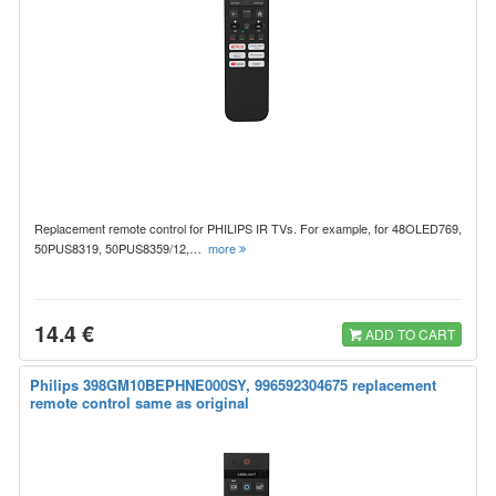
Replacement remote control for PHILIPS IR TVs. For example, for 48OLED769,
50PUS8319, 50PUS8359/12,…
more
14.4 €
ADD TO CART
Philips 398GM10BEPHNE000SY, 996592304675 replacement
remote control same as original