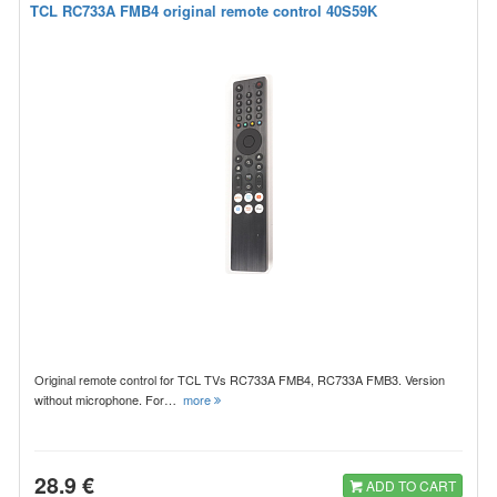
TCL RC733A FMB4 original remote control 40S59K
Original remote control for TCL TVs RC733A FMB4, RC733A FMB3. Version
without microphone. For…
more
28.9 €
ADD TO CART