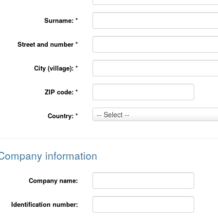
Surname:
*
Street and number
*
City (village):
*
ZIP code:
*
Country:
-- Select --
Country:
*
*
Company information
Company name:
Identification number: