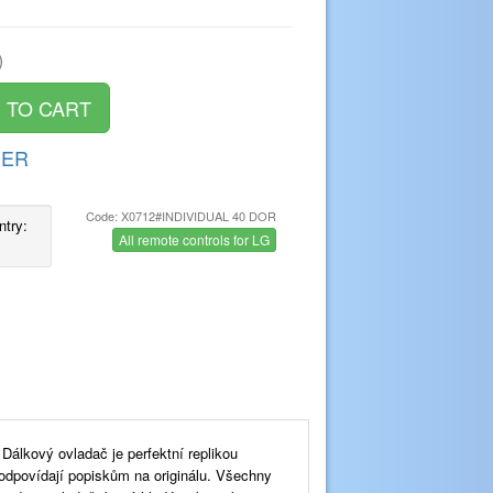
)
DER
Code: X0712#INDIVIDUAL 40 DOR
ntry:
All remote controls for LG
lkový ovladač je perfektní replikou
 odpovídají popiskům na originálu. Všechny