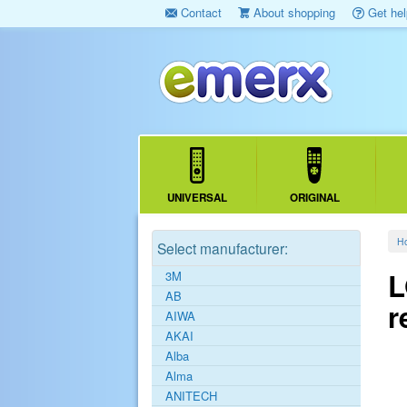
Contact
About shopping
Get hel
UNIVERSAL
ORIGINAL
H
Select manufacturer:
L
3M
AB
r
AIWA
AKAI
Alba
Alma
ANITECH