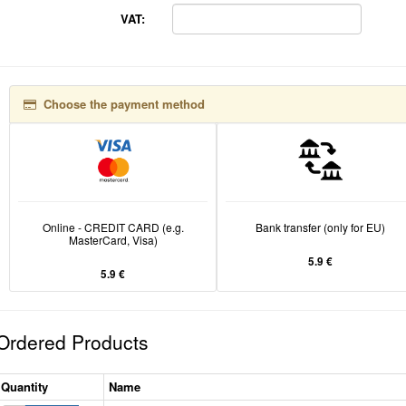
VAT:
Choose the payment method
Online - CREDIT CARD (e.g.
Bank transfer (only for EU)
MasterCard, Visa)
5.9 €
5.9 €
Ordered Products
Quantity
Name