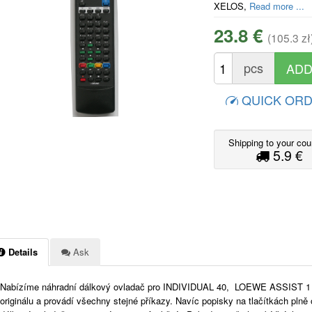
XELOS,
Read more ...
23.8 €
(105.3 zł
pcs
QUICK OR
Shipping to your cou
5.9 €
Details
Ask
Nabízíme náhradní dálkový ovladač pro INDIVIDUAL 40, LOEWE ASSIST 1 Dá
originálu a provádí všechny stejné příkazy. Navíc popisky na tlačítkách plně