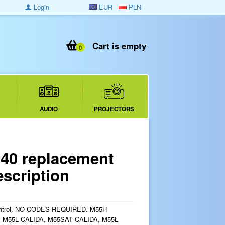
Login
EUR
PLN
Cart is empty
0
AUDIO
PROJECTORS
40 replacement
escription
ontrol. NO CODES REQUIRED. M55H
, M55L CALIDA, M55SAT CALIDA, M55L