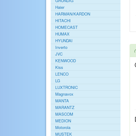
GRUNDIG
Haier
HARMAN/KARDON
HITACHI
HOMECAST
HUMAX
HYUNDAI
Inverto
JVC
KENWOOD
Kiss
LENCO
LG
LUXTRONIC
Magnavox
MANTA
MARANTZ
MASCOM
MEDION
Motorola
MUSTEK