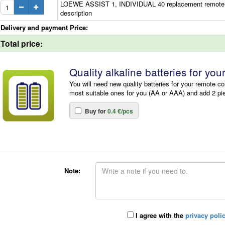
LOEWE ASSIST 1, INDIVIDUAL 40 replacement remote c
description
Delivery and payment Price:
Total price:
Quality alkaline batteries for you
You will need new quality batteries for your remote co
most suitable ones for you (AA or AAA) and add 2 pi
Buy for
0.4 €/pcs
Note:
I agree with the
privacy poli