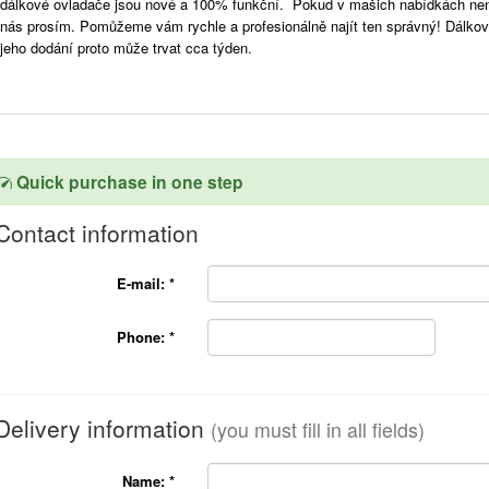
dálkové ovladače jsou nové a 100% funkční. Pokud v mašich nabídkách nenaj
nás prosím. Pomůžeme vám rychle a profesionálně najít ten správný! Dálko
jeho dodání proto může trvat cca týden.
Quick purchase in one step
Contact information
E-mail:
*
Phone:
*
Delivery information
(you must fill in all fields)
Name:
*