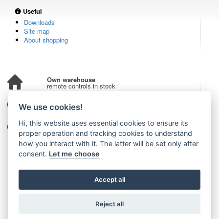
Useful
Downloads
Site map
About shopping
Own warehouse
remote controls in stock
Over 100,000 customers
We use cookies!
from all over the world
Hi, this website uses essential cookies to ensure its
Tradition since 2006
more than 20 years on the market
proper operation and tracking cookies to understand
how you interact with it. The latter will be set only after
consent.
Let me choose
Accept all
Reject all