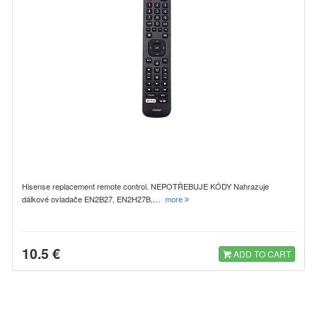
Hisense replacement remote control. NEPOTŘEBUJE KÓDY Nahrazuje
dálkové ovladače EN2B27, EN2H27B,…
more
10.5 €
ADD TO CART