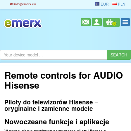
EUR
PLN
info@emerx.eu
0
Remote controls for AUDIO
Hisense
Piloty do telewizorów Hisense –
oryginalne i zamienne modele
Nowoczesne funkcje i aplikacje
W naszej ofercie znajdziesz
nowoczesne piloty Hisense
z