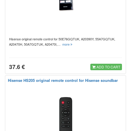
Hisense original remote control for 50E76GQTUK, A20390Y, 55A7GQTUK,
A20470H, 50A7GQTUK, A20470I,…
more
37.6 €
ADD TO CART
Hisense HS205 original remote control for Hisense soundbar