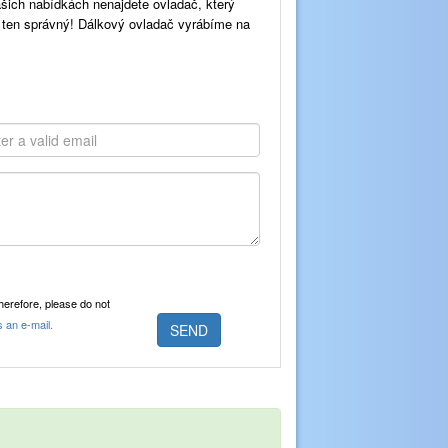
šich nabídkách nenajdete ovladač, který
t ten správný! Dálkový ovladač vyrábíme na
Therefore, please do not
s an e-mail.