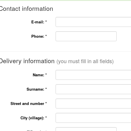
Contact information
E-mail:
*
Phone:
*
Delivery information
(you must fill in all fields)
Name:
*
Surname:
*
Street and number
*
City (village):
*