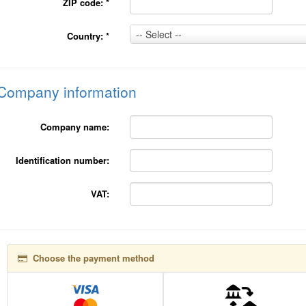
ZIP code:
*
Country:
-- Select --
Country:
*
*
Company information
Company name:
Identification number:
VAT:
Choose the payment method