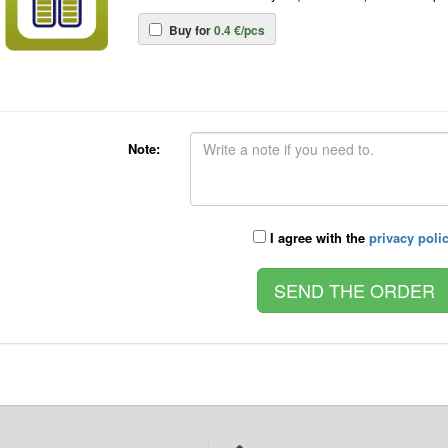
Buy for
0.4 €/pcs
Note:
I agree with the
privacy poli