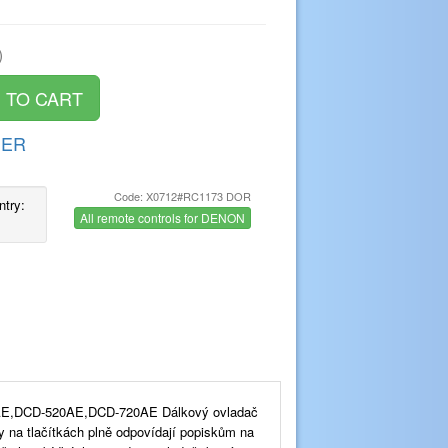
)
DER
Code: X0712#RC1173 DOR
ntry:
All remote controls for DENON
AE,DCD-520AE,DCD-720AE Dálkový ovladač
ky na tlačítkách plně odpovídají popiskům na