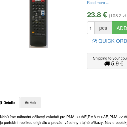
Read more ...
23.8 €
(105.3 zł
pcs
QUICK OR
Shipping to your cou
5.9 €
Details
Ask
Nabízíme náhradní dálkový ovladač pro PMA-390AE,PMA 520AE,PMA-720
je perfektní replikou originálu a provádí všechny stejné příkazy. Navíc popis