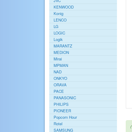
JVC
KENWOOD
Konig
LENCO
LG
LOGIC
Logik
MARANTZ
MEDION
Mirai
MPMAN
NAD
ONKYO
ORAVA
PACE
PANASONIC
PHILIPS
PIONEER
Popcorn Hour
Rotel
SAMSUNG