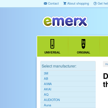
Contact
About shopping
Get hel
UNIVERSAL
ORIGINAL
H
Select manufacturer:
D
3M
AB
t
AIWA
AKAI
AQ
AUDIOTON
Auna