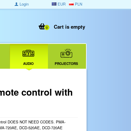
Login
EUR
PLN
Cart is empty
0
AUDIO
PROJECTORS
ote control with
ontrol DOES NOT NEED CODES. PMA-
MA-720AE, DCD-520AE, DCD-720AE