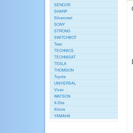
SENCOR
SHARP
Silvercrest
SONY
STRONG
SWITCHBOT
Teac
TECHNICS
TECHNISAT
TESLA
THOMSON
Toyota
UNIVERSAL
Vivax
WATSON
X-Site
Xtrons
YAMAHA