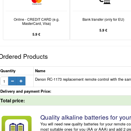
Online - CREDIT CARD (e.g.
Bank transfer (only for EU)
MasterCard, Visa)
5.9 €
5.9 €
Ordered Products
Quantity
Name
Denon RC-1173 replacement remote control with the sam
Delivery and payment Price:
Total price:
Quality alkaline batteries for you
You will need new quality batteries for your remote co
most suitable ones for you (AA or AAA) and add 2 pi