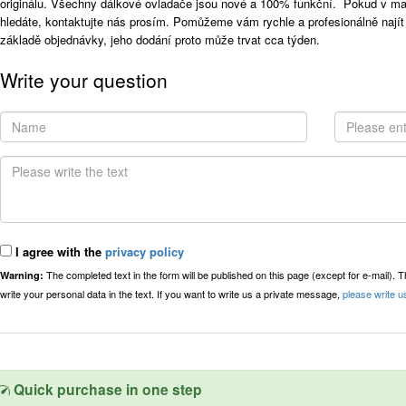
originálu. Všechny dálkové ovladače jsou nové a 100% funkční. Pokud v ma
hledáte, kontaktujte nás prosím. Pomůžeme vám rychle a profesionálně nají
základě objednávky, jeho dodání proto může trvat cca týden.
Write your question
I agree with the
privacy policy
The completed text in the form will be published on this page (except for e-mail). 
Warning:
write your personal data in the text. If you want to write us a private message,
please write u
Quick purchase in one step