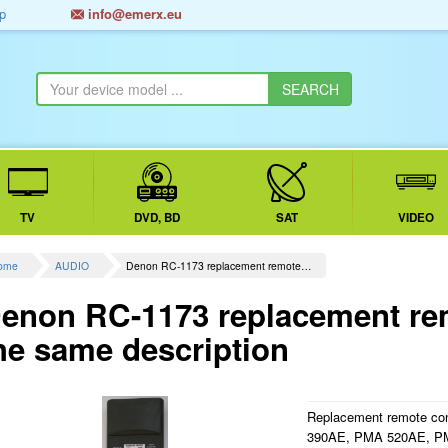
p
info@emerx.eu
TV
DVD, BD
SAT
VIDEO
ome
AUDIO
Denon RC-1173 replacement remote…
enon RC-1173 replacement rem
he same description
Replacement remote c
390AE, PMA 520AE, P