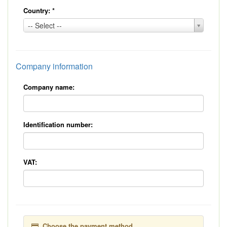
Country:
*
Country:
-- Select --
*
Company information
Company name:
Identification number:
VAT:
Choose the payment method