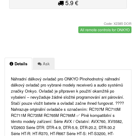
5.9 €
Code: X2385 DOR
All remote controls for ONKYO
Details
Ask
Náhradní dálkový ovladač pro ONKYO Plnohodnotný náhradní
dálkový ovladač pro vybrané modely receiverů a audio systémů
značky Onkyo. Ovladač je připraven k použití okamžitě po
vybalení – nevyžaduje žádné složité programování ani párování.
Stačí pouze vložit baterie a ovladač začne ihned fungovat. ????
Nahrazuje originální ovladače s označením: RC707M RC710M
RC711M RC735M RC765M RC766M ✅ Plně kompatibilní s
těmito modely zařízení: Série AVX / Ostatní: AVX760, XV5582,
VD2603 Série DTR: DTR-4.9, DTR-5.9, DTR-20.2, DTR-30.2
Série HT-R: HT-R370, HT-R667 Série HT-S: HT-S3200, HT-