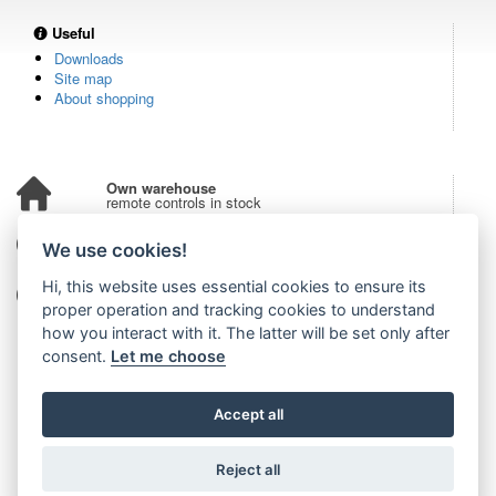
Useful
Downloads
Site map
About shopping
Own warehouse
remote controls in stock
Over 100,000 customers
We use cookies!
from all over the world
Hi, this website uses essential cookies to ensure its
Tradition since 2006
more than 20 years on the market
proper operation and tracking cookies to understand
how you interact with it. The latter will be set only after
consent.
Let me choose
Accept all
Reject all