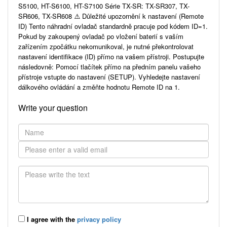
S5100, HT-S6100, HT-S7100 Série TX-SR: TX-SR307, TX-
SR606, TX-SR608 ⚠️ Důležité upozornění k nastavení (Remote
ID) Tento náhradní ovladač standardně pracuje pod kódem ID=1.
Pokud by zakoupený ovladač po vložení baterií s vaším
zařízením zpočátku nekomunikoval, je nutné překontrolovat
nastavení identifikace (ID) přímo na vašem přístroji. Postupujte
následovně: Pomocí tlačítek přímo na předním panelu vašeho
přístroje vstupte do nastavení (SETUP). Vyhledejte nastavení
dálkového ovládání a změňte hodnotu Remote ID na 1.
Write your question
I agree with the
privacy policy