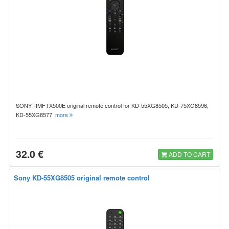
SONY RMFTX500E original remote control for KD-55XG8505, KD-75XG8596,
KD-55XG8577
more
32.0 €
ADD TO CART
Sony KD-55XG8505 original remote control