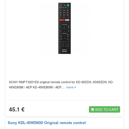
SONY RMFTX201ES original remote control for KD-65ZD9, KD65ZD9, KD-
49XE8088 / AEP KD-49XE8099 / AEP…
more
45.1 €
ADD TO CART
Sony KDL-40WD650 Original remote control