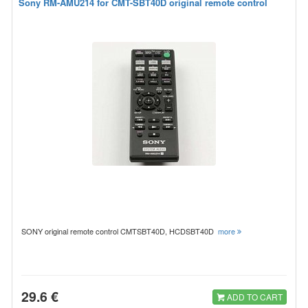
Sony RM-AMU214 for CMT-SBT40D original remote control
SONY original remote control CMTSBT40D, HCDSBT40D
more
29.6 €
ADD TO CART