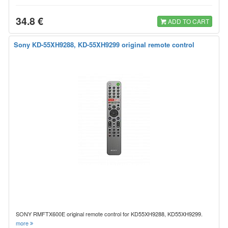
34.8 €
ADD TO CART
Sony KD-55XH9288, KD-55XH9299 original remote control
SONY RMFTX600E original remote control for KD55XH9288, KD55XH9299.
more