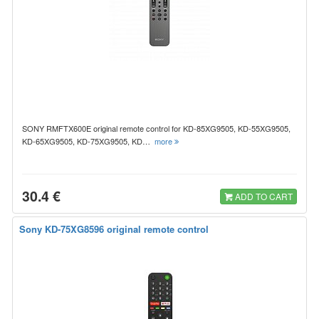
SONY RMFTX600E original remote control for KD-85XG9505, KD-55XG9505,
KD-65XG9505, KD-75XG9505, KD…
more
30.4 €
ADD TO CART
Sony KD-75XG8596 original remote control