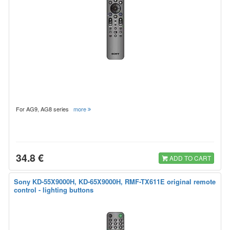
For AG9, AG8 series
more
34.8 €
ADD TO CART
Sony KD-55X9000H, KD-65X9000H, RMF-TX611E original remote
control - lighting buttons