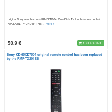
original Sony remote control RMFED004. One-Flick TV touch remote control.
AVAILABILITY UNDER THE…
more
50.9 €
ADD TO CART
Sony KD-65XD7504 original remote control has been replaced
by the RMF-TX201ES