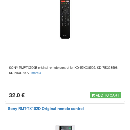
SONY RMFTX500E original remote control for KD-55XG8505, KD-75XG8596,
KD-55XG8577
more
32.0 €
ADD TO CART
Sony RMT-TX102D Original remote control