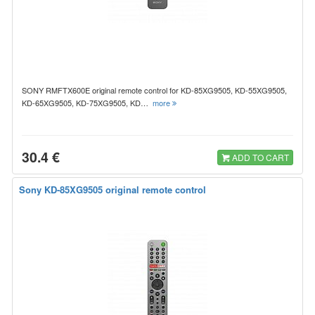
SONY RMFTX600E original remote control for KD-85XG9505, KD-55XG9505,
KD-65XG9505, KD-75XG9505, KD…
more
30.4 €
ADD TO CART
Sony KD-85XG9505 original remote control