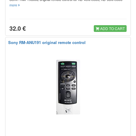
more
32.0 €
ADD TO CART
Sony RM-ANU191 original remote control