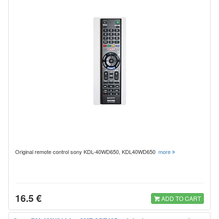
Original remote control sony KDL-40WD650, KDL40WD650
more
16.5 €
ADD TO CART