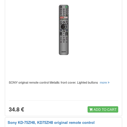
SONY original remote control Metallic front cover. Lighted buttons
more
34.8 €
ADD TO CART
Sony KD-75ZH8, KD75ZH8 original remote control