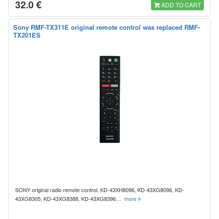
32.0 €
ADD TO CART
Sony RMF-TX311E original remote control was replaced RMF-
TX201ES
SONY original radio remote control. KD-43XH8096, KD-43XG8096, KD-
43XG8305, KD-43XG8388, KD-43XG8396…
more