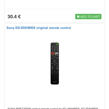
30.4 €
ADD TO CART
Sony KD-55XH9505 original remote control
SONY RMFTX500E original remote control for KD-49XH9505, KD-55XH9505