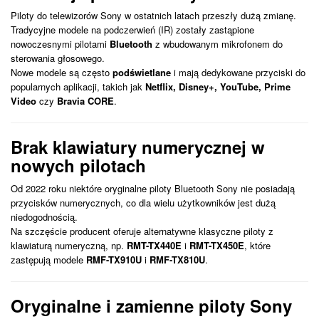
Piloty do telewizorów Sony w ostatnich latach przeszły dużą zmianę.
Tradycyjne modele na podczerwień (IR) zostały zastąpione
nowoczesnymi pilotami
Bluetooth
z wbudowanym mikrofonem do
sterowania głosowego.
Nowe modele są często
podświetlane
i mają dedykowane przyciski do
popularnych aplikacji, takich jak
Netflix, Disney+, YouTube, Prime
Video
czy
Bravia CORE
.
Brak klawiatury numerycznej w
nowych pilotach
Od 2022 roku niektóre oryginalne piloty Bluetooth Sony nie posiadają
przycisków numerycznych, co dla wielu użytkowników jest dużą
niedogodnością.
Na szczęście producent oferuje alternatywne klasyczne piloty z
klawiaturą numeryczną, np.
RMT-TX440E
i
RMT-TX450E
, które
zastępują modele
RMF-TX910U
i
RMF-TX810U
.
Oryginalne i zamienne piloty Sony