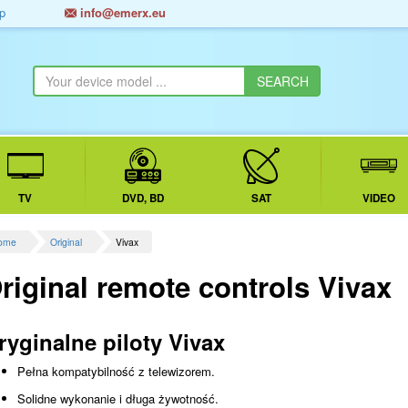
p
info@emerx.eu
TV
DVD, BD
SAT
VIDEO
ome
Original
Vivax
riginal remote controls Vivax
ryginalne piloty Vivax
Pełna kompatybilność z telewizorem.
Solidne wykonanie i długa żywotność.