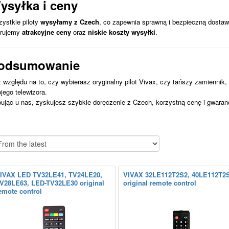
ysyłka i ceny
ystkie piloty
wysyłamy z Czech
, co zapewnia sprawną i bezpieczną dostaw
erujemy
atrakcyjne ceny
oraz
niskie koszty wysyłki
.
odsumowanie
 względu na to, czy wybierasz oryginalny pilot Vivax, czy tańszy zamiennik
jego telewizora.
ując u nas, zyskujesz szybkie doręczenie z Czech, korzystną cenę i gwaranc
IVAX LED TV32LE41, TV24LE20,
VIVAX 32LE112T2S2, 40LE112T2
V28LE63, LED-TV32LE30 original
original remote control
emote control