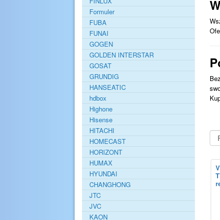
FINLUX
W
Formuler
Wsz
FUBA
Of
FUNAI
GOGEN
GOLDEN INTERSTAR
P
GOSAT
GRUNDIG
Bez
HANSEATIC
swo
hdbox
Kup
Highone
Hisense
HITACHI
HOMECAST
HORIZONT
HUMAX
V
HYUNDAI
T
r
CHANGHONG
JTC
JVC
KAON