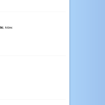
iki
, które: