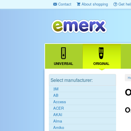
Contact
About shopping
Get hel
UNIVERSAL
ORIGINAL
H
Select manufacturer:
O
3M
AB
Access
O
ACER
AKAI
Alma
Amiko