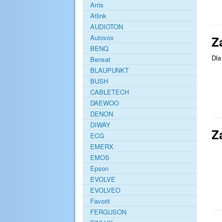
Arris
Atlink
AUDIOTON
Autovox
Z
BENQ
Dla
Bensat
BLAUPUNKT
BUSH
CABLETECH
DAEWOO
DENON
DIWAY
Z
ECG
EMERX
EMOS
Epson
EVOLVE
EVOLVEO
Favorit
FERGUSON