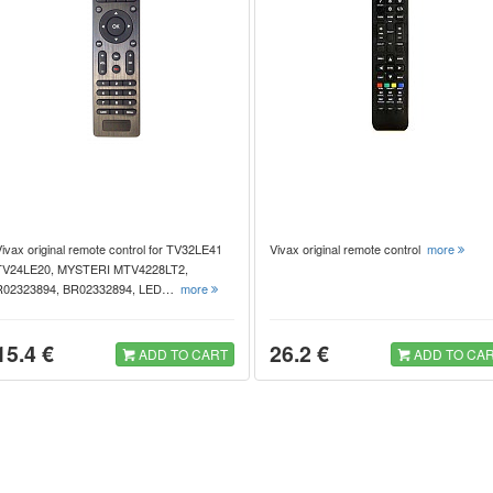
ivax original remote control for TV32LE41
Vivax original remote control
more
TV24LE20, MYSTERI MTV4228LT2,
R02323894, BR02332894, LED…
more
15.4 €
26.2 €
ADD TO CART
ADD TO CA