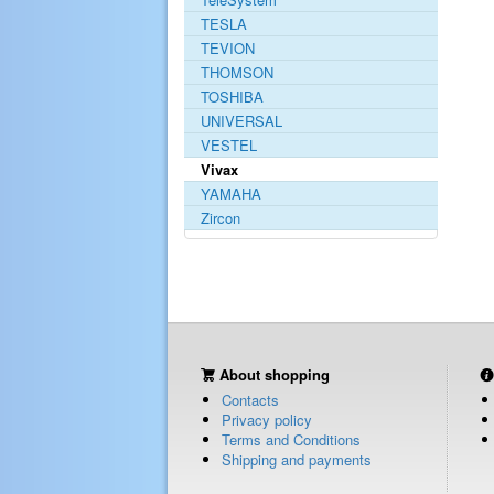
TESLA
TEVION
THOMSON
TOSHIBA
UNIVERSAL
VESTEL
Vivax
YAMAHA
Zircon
About shopping
Contacts
Privacy policy
Terms and Conditions
Shipping and payments