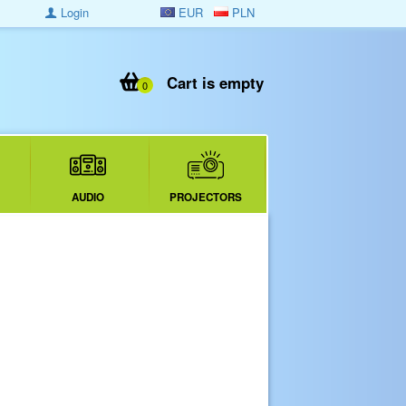
Login
EUR
PLN
Cart is empty
0
AUDIO
PROJECTORS