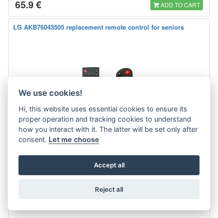
65.9 €
ADD TO CART
LG AKB76043505 replacement remote control for seniors
We use cookies!
Hi, this website uses essential cookies to ensure its
proper operation and tracking cookies to understand
how you interact with it. The latter will be set only after
consent.
Let me choose
Accept all
SENIOR / JUNIOR RC
ONLY BASIC FUNCTIONS. Replacement LG remote control for example for
Reject all
65UT73006LA, 55UT73006LA,…
more