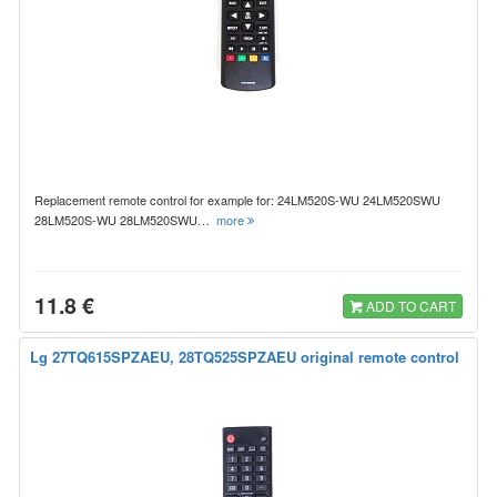
Replacement remote control for example for: 24LM520S-WU 24LM520SWU
28LM520S-WU 28LM520SWU…
more
11.8 €
ADD TO CART
Lg 27TQ615SPZAEU, 28TQ525SPZAEU original remote control