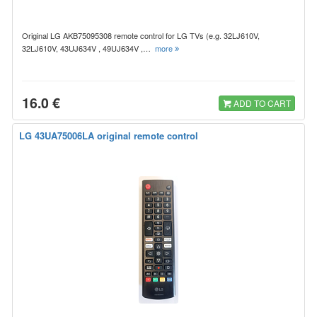
Original LG AKB75095308 remote control for LG TVs (e.g. 32LJ610V,
32LJ610V, 43UJ634V , 49UJ634V ,…
more
16.0 €
ADD TO CART
LG 43UA75006LA original remote control