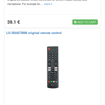
microphone. For example for…
more
39.1 €
ADD TO CART
LG 50UA73006 original remote control