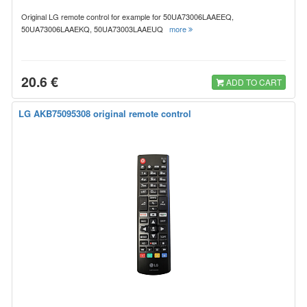
Original LG remote control for example for 50UA73006LAAEEQ,
50UA73006LAAEKQ, 50UA73003LAAEUQ
more
20.6 €
ADD TO CART
LG AKB75095308 original remote control