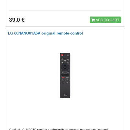
39.0 €
ADD TO CART
LG 86NANO81A6A original remote control
Original LG MAGIC remote control with on-screen mouse function and