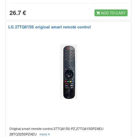
26.7 €
ADD TO CART
LG 27TQ615S original smart remote control
Original smart remote control 27TQ615S-PZ,27TQ615SPZAEU
28TQ525SPZAEU
more