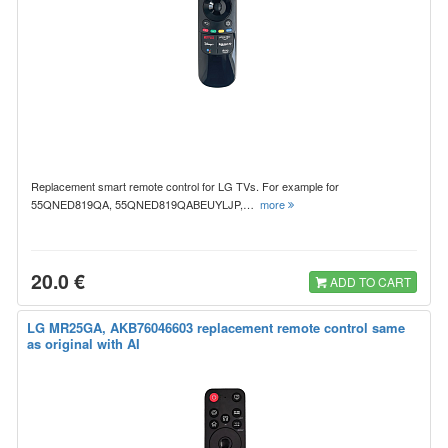
Replacement smart remote control for LG TVs. For example for
55QNED819QA, 55QNED819QABEUYLJP,…
more
20.0 €
ADD TO CART
LG MR25GA, AKB76046603 replacement remote control same
as original with AI