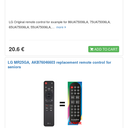
LG Original remote control for example for 86UA75006LA, 75UA75006LA,
65UA75006LA, 55UA75006LA,…
more
20.6 €
ADD TO CART
LG MR25GA, AKB76046603 replacement remote control for
seniors