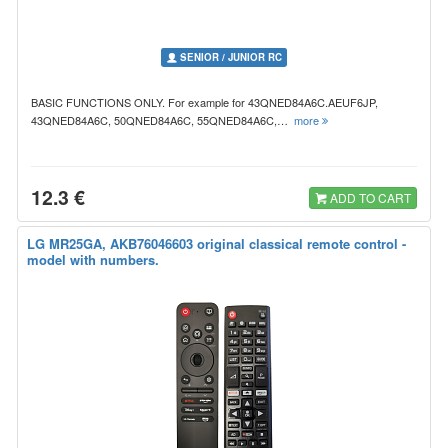
SENIOR / JUNIOR RC
BASIC FUNCTIONS ONLY. For example for 43QNED84A6C.AEUF6JP,
43QNED84A6C, 50QNED84A6C, 55QNED84A6C,…
more
12.3 €
ADD TO CART
LG MR25GA, AKB76046603 original classical remote control -
model with numbers.