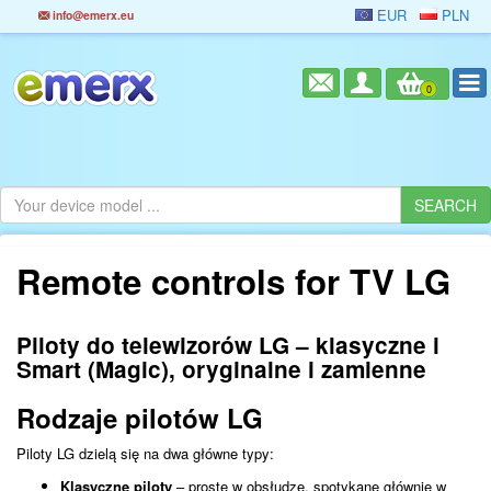
EUR
PLN
info@emerx.eu
0
Remote controls for TV LG
Piloty do telewizorów LG – klasyczne i
Smart (Magic), oryginalne i zamienne
Rodzaje pilotów LG
Piloty LG dzielą się na dwa główne typy:
Klasyczne piloty
– proste w obsłudze, spotykane głównie w