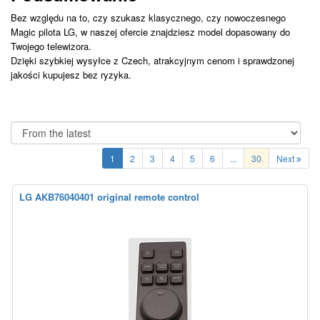
Bez względu na to, czy szukasz klasycznego, czy nowoczesnego
Magic pilota LG, w naszej ofercie znajdziesz model dopasowany do
Twojego telewizora.
Dzięki szybkiej wysyłce z Czech, atrakcyjnym cenom i sprawdzonej
jakości kupujesz bez ryzyka.
1
2
3
4
5
6
...
30
Next
LG AKB76040401 original remote control