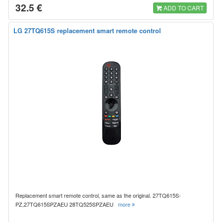
32.5 €
ADD TO CART
LG 27TQ615S replacement smart remote control
Replacement smart remote control, same as the original. 27TQ615S-
PZ,27TQ615SPZAEU 28TQ525SPZAEU
more