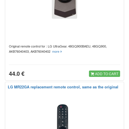
Original remote control for : LG UltraGear. 48GQ900BAEU, 48GQ900,
AKB76040403, AKB76040402
more
44.0 €
ADD TO CART
LG MR22GA replacement remote control, same as the original