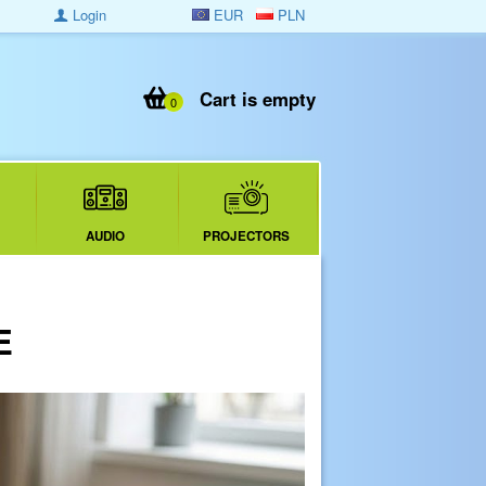
Login
EUR
PLN
Cart is empty
0
AUDIO
PROJECTORS
E