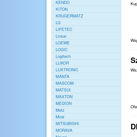
KENDO
Kup
KITON
KRUGERMATZ
LG
LIFETEC
Linsar
Wsp
LOEWE
LOGIC
Logitech
S
LUXOR
LUXTRONIC
Wsz
MANTA
MASCOM
MATSUI
MAXTON
MEDION
Of
Metz
Mirai
MITSUBISHI
D
MORAVA
Navon