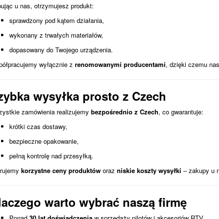
ując u nas, otrzymujesz produkt:
sprawdzony pod kątem działania,
wykonany z trwałych materiałów,
dopasowany do Twojego urządzenia.
ółpracujemy wyłącznie z
renomowanymi producentami
, dzięki czemu nas
zybka wysyłka prosto z Czech
ystkie zamówienia realizujemy
bezpośrednio z Czech
, co gwarantuje:
krótki czas dostawy,
bezpieczne opakowanie,
pełną kontrolę nad przesyłką.
erujemy
korzystne ceny produktów
oraz
niskie koszty wysyłki
– zakupy u n
laczego warto wybrać naszą firmę
Ponad
30 lat doświadczenia
w sprzedaży pilotów i akcesoriów RTV.