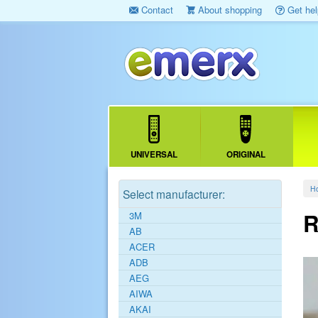
Contact
About shopping
Get hel
UNIVERSAL
ORIGINAL
H
Select manufacturer:
R
3M
AB
ACER
ADB
AEG
AIWA
AKAI