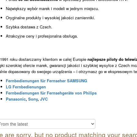
Największy wybór marek i modeli w jednym miejscu.
Oryginalne produkty i wysokiej jakości zamienniki.
Szybka dostawa z Czech.
Atrakcyjne ceny i profesjonalna obsługa.
1991 roku dostarczamy klientom w całej Europie
najlepsze piloty do telew
ęki szerokiej ofercie marek, gwarancji jakości i szybkiej wysyłce z Czech m
alnie dopasowany do swojego urządzenia – i otrzymasz go w ekspresowym t
Fernbedienungen für Fernseher SAMSUNG
LG Fernbedienungen
Fernbedienungen für Fernsehgeräte von Philips
Panasonic
,
Sony
,
JVC
 are sorry, but no product matching your sear