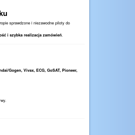
oku
uropie sprawdzone i niezawodne piloty do
ość i szybka realizacja zamówień
.
ndai/Gogen, Vivax, ECG, GoSAT, Pioneer,
ywy.