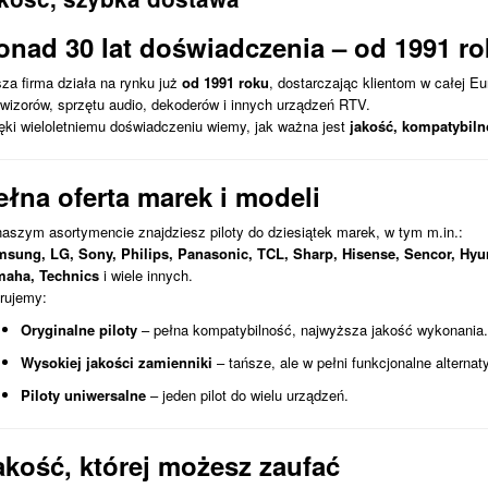
onad 30 lat doświadczenia – od 1991 r
za firma działa na rynku już
od 1991 roku
, dostarczając klientom w całej E
ewizorów, sprzętu audio, dekoderów i innych urządzeń RTV.
ęki wieloletniemu doświadczeniu wiemy, jak ważna jest
jakość, kompatybiln
ełna oferta marek i modeli
aszym asortymencie znajdziesz piloty do dziesiątek marek, w tym m.in.:
sung, LG, Sony, Philips, Panasonic, TCL, Sharp, Hisense, Sencor, Hyu
aha, Technics
i wiele innych.
rujemy:
Oryginalne piloty
– pełna kompatybilność, najwyższa jakość wykonania.
Wysokiej jakości zamienniki
– tańsze, ale w pełni funkcjonalne alternat
Piloty uniwersalne
– jeden pilot do wielu urządzeń.
akość, której możesz zaufać