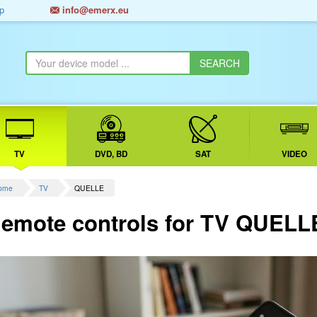
p
info@emerx.eu
TV
DVD, BD
SAT
VIDEO
ome
TV
QUELLE
emote controls for TV QUELL