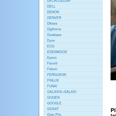
DECACOLOUR
DELL
DENON
DENVER
Diboss
Digihome
Durabase
Dyon
ECG
EDENWOOD
Epson
Favorit
Felson
FERGUSON
FINLUX
FUNAI
GALAXIS=GALAXI
GOGEN
GOOGLE
Pi
GOSAT
j
Gran Prix