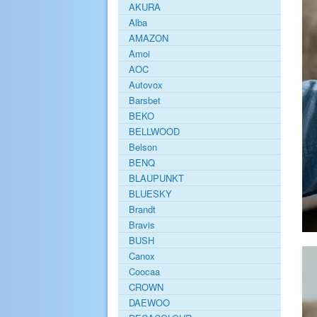
AKURA
Alba
AMAZON
Amoi
AOC
Autovox
Barsbet
BEKO
BELLWOOD
Belson
BENQ
BLAUPUNKT
BLUESKY
Brandt
Bravis
BUSH
Canox
Coocaa
CROWN
DAEWOO