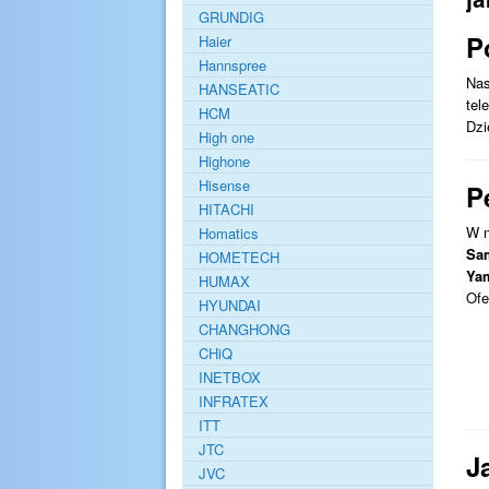
GRUNDIG
P
Haier
Hannspree
Nas
HANSEATIC
tel
HCM
Dzi
High one
Highone
Hisense
P
HITACHI
W n
Homatics
Sam
HOMETECH
Yam
HUMAX
Ofe
HYUNDAI
CHANGHONG
CHiQ
INETBOX
INFRATEX
ITT
JTC
J
JVC