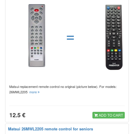
=
Matsui replacement remote control no original (picture below). For models:
26MWL2205
more
12.5 €
ADD TO CART
Matsui 26MWL2205 remote control for seniors