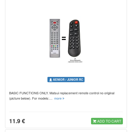
SENIOR / JUNIOR RC
BASIC FUNCTIONS ONLY. Matsui replacement remote control no original
(picture below). For models:…
more
11.9 €
ADD TO CART