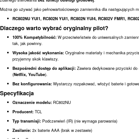
Można go używać jako pełnowartościowego zamiennika dla następujących mo
RC802NU YUI1, RC802N YUI1, RC802N YUI4, RC802V FMR1, RC80
Dlaczego warto wybrać oryginalny pilot?
100% Kompatybilność:
W przeciwieństwie do uniwersalnych zamienni
tak, jak powinny.
Wysoka jakość wykonania:
Oryginalne materiały i mechanika przyci
przyjemny skok klawiszy.
Bezpośredni dostęp do aplikacji:
Zawiera dedykowane przyciski do 
(
Netflix, YouTube
).
Bez konfigurowania:
Wystarczy rozpakować, włożyć baterie i gotowe
Specyfikacja
Oznaczenie modelu:
RC802NU
Producent:
TCL
Typ transmisji:
Podczerwień (IR) (nie wymaga parowania)
Zasilanie:
2x baterie AAA (brak w zestawie)