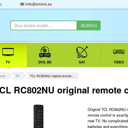
p
info@emerx.eu
TV
DVD, BD
SAT
VIDEO
ome
TV
TCL RC802NU original remote…
CL RC802NU original remote co
Original TCL RC802NU r
remote control is exactl
new TV. No complicated p
batteries and everythin