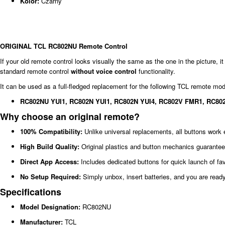
Kolor:
Czarny
ORIGINAL TCL RC802NU Remote Control
If your old remote control looks visually the same as the one in the picture, i
standard remote control
without voice control
functionality.
It can be used as a full-fledged replacement for the following TCL remote mod
RC802NU YUI1, RC802N YUI1, RC802N YUI4, RC802V FMR1, RC80
Why choose an original remote?
100% Compatibility:
Unlike universal replacements, all buttons work 
High Build Quality:
Original plastics and button mechanics guarantee 
Direct App Access:
Includes dedicated buttons for quick launch of fav
No Setup Required:
Simply unbox, insert batteries, and you are ready
Specifications
Model Designation:
RC802NU
Manufacturer:
TCL