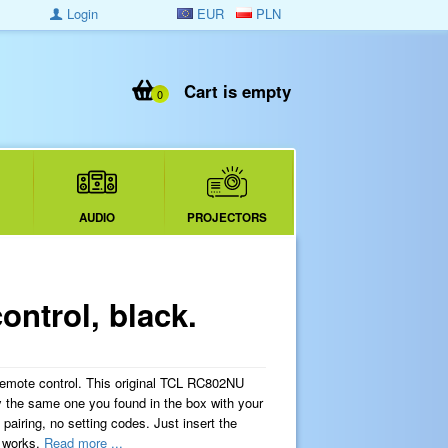
Login
EUR
PLN
Cart is empty
0
AUDIO
PROJECTORS
ntrol, black.
emote control. This original TCL RC802NU
y the same one you found in the box with your
airing, no setting codes. Just insert the
g works.
Read more ...