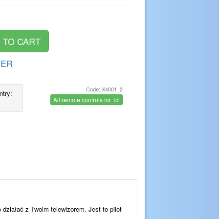
DER
Code: X4001_2
ntry:
All remote controls for Tcl
o działać z Twoim telewizorem. Jest to pilot