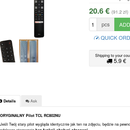
20.6 €
(91.2 zł)
pcs
QUICK OR
Shipping to your cou
5.9 €
Details
Ask
ORYGINALNY Pilot TCL RC802NU
Jeśli Twój stary pilot wygląda identycznie jak ten na zdjęciu, będzie na pewn
zdalnego sterowania
bez funkcji obsługi głosowej
.