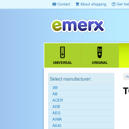
Contact
About shopping
Get hel
UNIVERSAL
ORIGINAL
H
Select manufacturer:
T
3M
AB
ACER
ADB
AEG
AIWA
AKAI