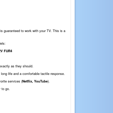
t is guaranteed to work with your TV. This is a
els:
2V FUR4
exactly as they should.
long life and a comfortable tactile response.
orite services (
Netflix, YouTube
).
 to go.