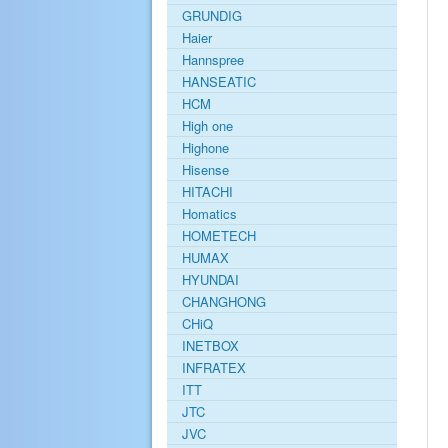
GRUNDIG
Haier
Hannspree
HANSEATIC
HCM
High one
Highone
Hisense
HITACHI
Homatics
HOMETECH
HUMAX
HYUNDAI
CHANGHONG
CHiQ
INETBOX
INFRATEX
ITT
JTC
JVC